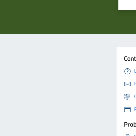
Cont
Prob