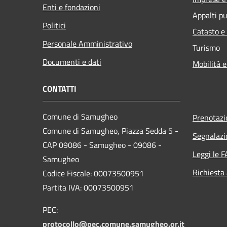
Enti e fondazioni
Appalti pu
Politici
Catasto e
Personale Amministrativo
Turismo
Documenti e dati
Mobilità e
CONTATTI
Comune di Samugheo
Prenotaz
Comune di Samugheo, Piazza Sedda 5 -
Segnalazi
CAP 09086 - Samugheo - 09086 -
Leggi le 
Samugheo
Richiesta
Codice Fiscale: 00073500951
Partita IVA: 00073500951
PEC:
protocollo@pec.comune.samugheo.or.it