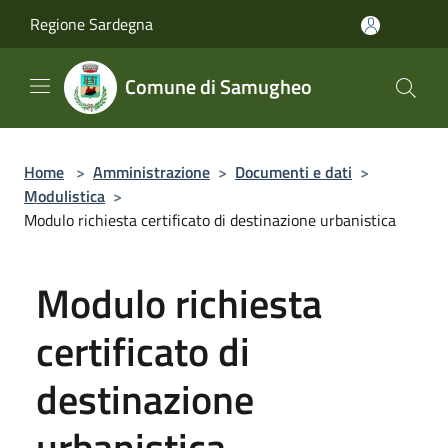
Salta al contenuto principale
Regione Sardegna
Comune di Samugheo
Home
>
Amministrazione
>
Documenti e dati
>
Modulistica
>
Modulo richiesta certificato di destinazione urbanistica
Modulo richiesta
certificato di
destinazione
urbanistica