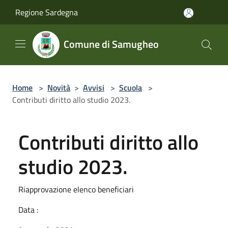
Salta al contenuto principale
Regione Sardegna
Comune di Samugheo
Home
>
Novità
>
Avvisi
>
Scuola
>
Contributi diritto allo studio 2023.
Contributi diritto allo
studio 2023.
Riapprovazione elenco beneficiari
Data :