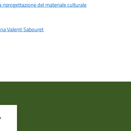
la riprogettazione del materiale culturale
 Valenti Sabouret
?