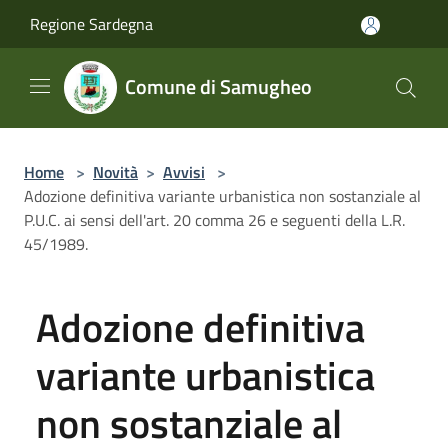
Salta al contenuto principale
Regione Sardegna
Comune di Samugheo
Home
>
Novità
>
Avvisi
>
Adozione definitiva variante urbanistica non sostanziale al
P.U.C. ai sensi dell'art. 20 comma 26 e seguenti della L.R.
45/1989.
Adozione definitiva
variante urbanistica
non sostanziale al