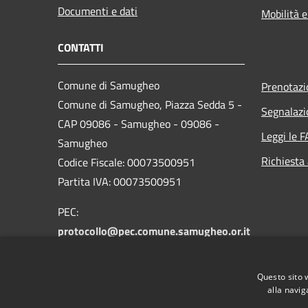
Documenti e dati
Mobilità e
CONTATTI
Comune di Samugheo
Prenotaz
Comune di Samugheo, Piazza Sedda 5 -
Segnalazi
CAP 09086 - Samugheo - 09086 -
Leggi le 
Samugheo
Richiesta
Codice Fiscale: 00073500951
Partita IVA: 00073500951
PEC:
protocollo@pec.comune.samugheo.or.it
Centralino Unico: 078364023
Codice Univoco Ufficio
UFJZDZ
Questo sito 
Codice IPA
c_h756
alla navig