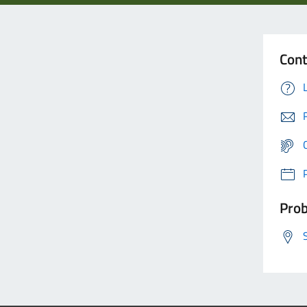
Cont
Prob