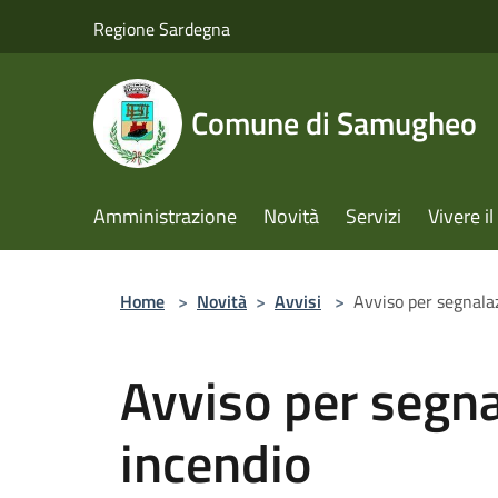
Salta al contenuto principale
Regione Sardegna
Comune di Samugheo
Amministrazione
Novità
Servizi
Vivere 
Home
>
Novità
>
Avvisi
>
Avviso per segnala
Avviso per segna
incendio