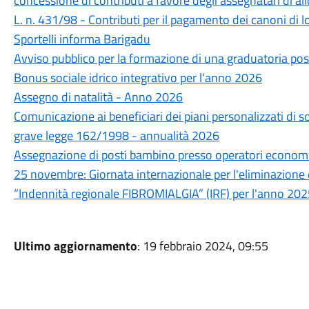
concessione di contributi a favore degli assegnatari di allo
L. n. 431/98 - Contributi per il pagamento dei canoni di
Sportelli informa Barigadu
Avviso pubblico per la formazione di una graduatoria pos
Bonus sociale idrico integrativo per l'anno 2026
Assegno di natalità - Anno 2026
Comunicazione ai beneficiari dei piani personalizzati di s
grave legge 162/1998 - annualità 2026
Assegnazione di posti bambino presso operatori economici 
25 novembre: Giornata internazionale per l'eliminazione 
“Indennità regionale FIBROMIALGIA” (IRF) per l'anno 20
Ultimo aggiornamento
: 19 febbraio 2024, 09:55