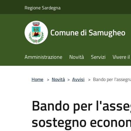
Salta al contenuto principale
Regione Sardegna
Comune di Samugheo
Amministrazione
Novità
Servizi
Vivere 
Home
>
Novità
>
Avvisi
>
Bando per l'assegn
Bando per l'asse
sostegno econom