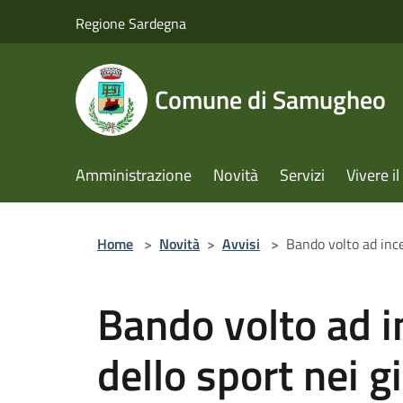
Salta al contenuto principale
Regione Sardegna
Comune di Samugheo
Amministrazione
Novità
Servizi
Vivere 
Home
>
Novità
>
Avvisi
>
Bando volto ad ince
Bando volto ad i
dello sport nei g