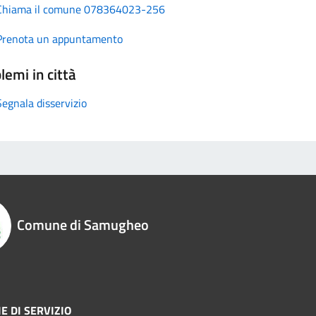
Chiama il comune 078364023-256
Prenota un appuntamento
lemi in città
Segnala disservizio
Comune di Samugheo
E DI SERVIZIO