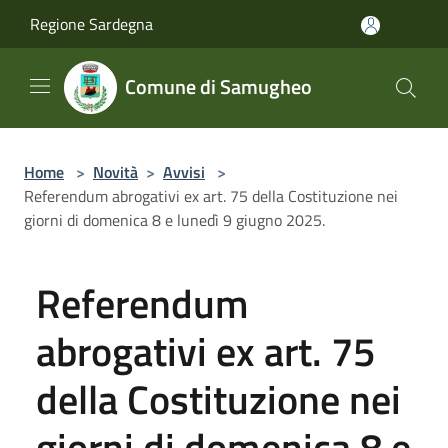
Salta al contenuto principale
Regione Sardegna
Comune di Samugheo
Home
>
Novità
>
Avvisi
>
Referendum abrogativi ex art. 75 della Costituzione nei
giorni di domenica 8 e lunedì 9 giugno 2025.
Referendum
abrogativi ex art. 75
della Costituzione nei
giorni di domenica 8 e