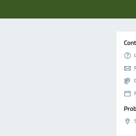
Cont
Prob