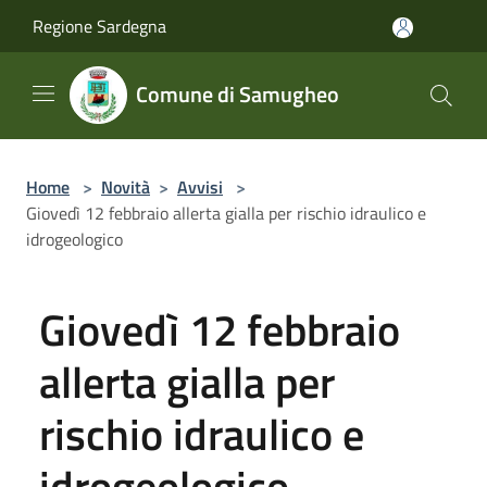
Salta al contenuto principale
Regione Sardegna
Comune di Samugheo
Home
>
Novità
>
Avvisi
>
Giovedì 12 febbraio allerta gialla per rischio idraulico e
idrogeologico
Giovedì 12 febbraio
allerta gialla per
rischio idraulico e
idrogeologico