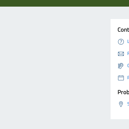
Cont
Prob