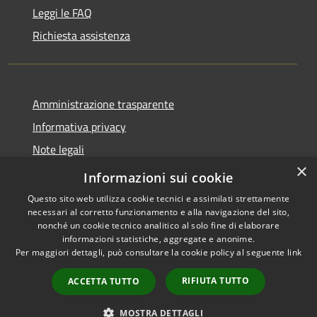
Leggi le FAQ
Richiesta assistenza
Amministrazione trasparente
Informativa privacy
Note legali
×
Dichiarazione di accessibilità
Informazioni sui cookie
Questo sito web utilizza cookie tecnici e assimilati strettamente
necessari al corretto funzionamento e alla navigazione del sito,
nonché un cookie tecnico analitico al solo fine di elaborare
informazioni statistiche, aggregate e anonime.
RSS
Copyright © 2026 • Comune di
Per maggiori dettagli, può consultare la cookie policy al seguente
link
Accessibilità
Samugheo • Powered by
Privacy
Municipium
Accesso
•
RIFIUTA TUTTO
ACCETTA TUTTO
Cookie
redazione
Mappa del sito
MOSTRA DETTAGLI