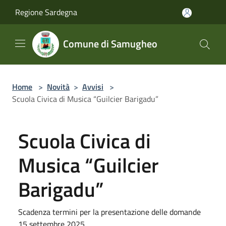
Salta al contenuto principale
Regione Sardegna
Comune di Samugheo
Home
>
Novità
>
Avvisi
>
Scuola Civica di Musica “Guilcier Barigadu”
Scuola Civica di
Musica “Guilcier
Barigadu”
Scadenza termini per la presentazione delle domande
15 settembre 2025