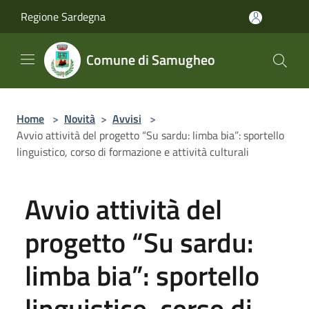
Salta al contenuto principale
Regione Sardegna
Comune di Samugheo
Home
>
Novità
>
Avvisi
>
Avvio attività del progetto “Su sardu: limba bia”: sportello
linguistico, corso di formazione e attività culturali
Avvio attività del
progetto “Su sardu:
limba bia”: sportello
linguistico, corso di