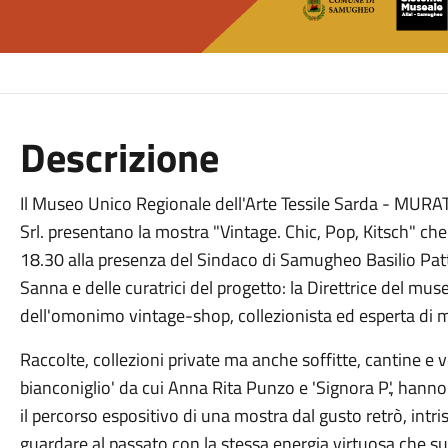
Descrizione
Il Museo Unico Regionale dell'Arte Tessile Sarda - MUR
Srl. presentano la mostra "Vintage. Chic, Pop, Kitsch" che
18.30 alla presenza del Sindaco di Samugheo Basilio Patta
Sanna e delle curatrici del progetto: la Direttrice del mus
dell'omonimo vintage-shop, collezionista ed esperta di 
Raccolte, collezioni private ma anche soffitte, cantine e v
bianconiglio' da cui Anna Rita Punzo e 'Signora P.', hanno
il percorso espositivo di una mostra dal gusto retrò, intr
guardare al passato con la stessa energia virtuosa che sul 