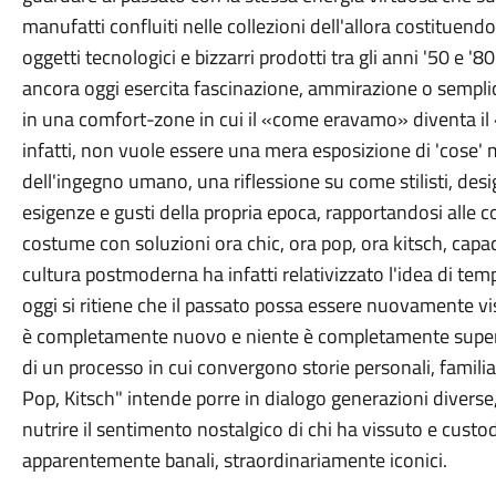
manufatti confluiti nelle collezioni dell'allora costitu
oggetti tecnologici e bizzarri prodotti tra gli anni '50 e 
ancora oggi esercita fascinazione, ammirazione o semplic
in una comfort-zone in cui il «come eravamo» diventa il
infatti, non vuole essere una mera esposizione di 'cose' 
dell'ingegno umano, una riflessione su come stilisti, desi
esigenze e gusti della propria epoca, rapportandosi alle c
costume con soluzioni ora chic, ora pop, ora kitsch, capa
cultura postmoderna ha infatti relativizzato l'idea di temp
oggi si ritiene che il passato possa essere nuovamente vi
è completamente nuovo e niente è completamente supera
di un processo in cui convergono storie personali, familiari 
Pop, Kitsch" intende porre in dialogo generazioni diverse,
nutrire il sentimento nostalgico di chi ha vissuto e cust
apparentemente banali, straordinariamente iconici.