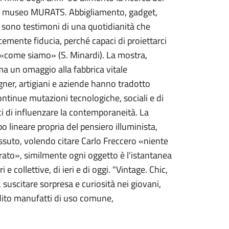
endo museo MURATS. Abbigliamento, gadget,
'80 sono testimoni di una quotidianità che
emente fiducia, perché capaci di proiettarci
 «come siamo» (S. Minardi). La mostra,
ma un omaggio alla fabbrica vitale
gner, artigiani e aziende hanno tradotto
ontinue mutazioni tecnologiche, sociali e di
ci di influenzare la contemporaneità. La
o lineare propria del pensiero illuminista,
ssuto, volendo citare Carlo Freccero «niente
to», similmente ogni oggetto è l'istantanea
e collettive, di ieri e di oggi. "Vintage. Chic,
 suscitare sorpresa e curiosità nei giovani,
odito manufatti di uso comune,