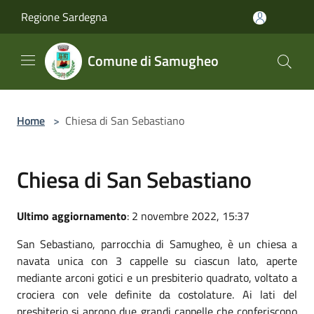
Salta al contenuto principale
Regione Sardegna
Comune di Samugheo
Home
>
Chiesa di San Sebastiano
Chiesa di San Sebastiano
Ultimo aggiornamento
: 2 novembre 2022, 15:37
San Sebastiano, parrocchia di Samugheo, è un chiesa a
navata unica con 3 cappelle su ciascun lato, aperte
mediante arconi gotici e un presbiterio quadrato, voltato a
crociera con vele definite da costolature. Ai lati del
presbiterio si aprono due grandi cappelle che conferiscono