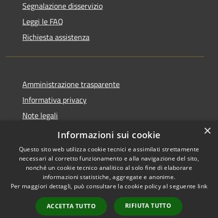
Segnalazione disservizio
Leggi le FAQ
Richiesta assistenza
Amministrazione trasparente
Informativa privacy
Note legali
×
Dichiarazione di accessibilità
Informazioni sui cookie
Questo sito web utilizza cookie tecnici e assimilati strettamente
necessari al corretto funzionamento e alla navigazione del sito,
nonché un cookie tecnico analitico al solo fine di elaborare
informazioni statistiche, aggregate e anonime.
RSS
Copyright © 2026 • Comune di
Per maggiori dettagli, può consultare la cookie policy al seguente
link
Accessibilità
Samugheo • Powered by
Privacy
Municipium
Accesso
•
RIFIUTA TUTTO
ACCETTA TUTTO
Cookie
redazione