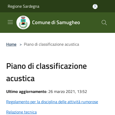
Salta al contenuto principale
Regione Sardegna
Comune di Samugheo
Home
>
Piano di classificazione acustica
Piano di classificazione
acustica
Ultimo aggiornamento
: 26 marzo 2021, 13:52
Regolamento per la disciplina delle attività rumorose
Relazione tecnica