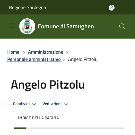
Salta al contenuto principale
Regione Sardegna
Comune di Samugheo
Home
>
Amministrazione
>
Personale amministrativo
>
Angelo Pitzolu
Angelo Pitzolu
Condividi
Vedi azioni
INDICE DELLA PAGINA