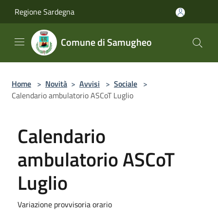
Salta al contenuto principale
Regione Sardegna
Comune di Samugheo
Home
>
Novità
>
Avvisi
>
Sociale
>
Calendario ambulatorio ASCoT Luglio
Calendario
ambulatorio ASCoT
Luglio
Variazione provvisoria orario