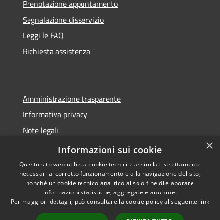
Prenotazione appuntamento
Segnalazione disservizio
Leggi le FAQ
Richiesta assistenza
Amministrazione trasparente
Informativa privacy
Note legali
×
Dichiarazione di accessibilità
Informazioni sui cookie
Questo sito web utilizza cookie tecnici e assimilati strettamente
necessari al corretto funzionamento e alla navigazione del sito,
nonché un cookie tecnico analitico al solo fine di elaborare
informazioni statistiche, aggregate e anonime.
RSS
Copyright © 2026 • Comune di
Per maggiori dettagli, può consultare la cookie policy al seguente
link
Accessibilità
Samugheo • Powered by
Privacy
Municipium
Accesso
•