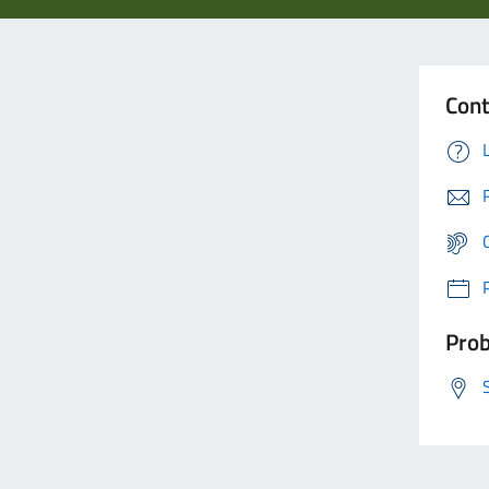
Cont
Prob