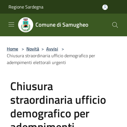
Salta al contenuto principale
Regione Sardegna
Comune di Samugheo
Home
>
Novità
>
Avvisi
>
Chiusura straordinaria ufficio demografico per
adempimenti elettorali urgenti
Chiusura
straordinaria ufficio
demografico per
adempimenti