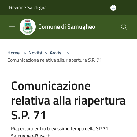
Salta al contenuto principale
Regione Sardegna
Comune di Samugheo
Home
>
Novità
>
Avvisi
>
Comunicazione relativa alla riapertura S.P. 71
Comunicazione
relativa alla riapertura
S.P. 71
Riapertura entro brevissimo tempo della SP 71
Samugheo-Busachi