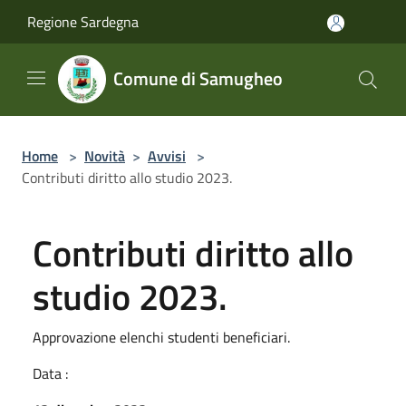
Salta al contenuto principale
Regione Sardegna
Comune di Samugheo
Home
>
Novità
>
Avvisi
>
Contributi diritto allo studio 2023.
Contributi diritto allo
studio 2023.
Approvazione elenchi studenti beneficiari.
Data :