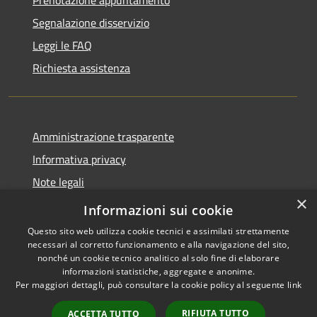
Segnalazione disservizio
Leggi le FAQ
Richiesta assistenza
Amministrazione trasparente
Informativa privacy
Note legali
×
Dichiarazione di accessibilità
Informazioni sui cookie
Questo sito web utilizza cookie tecnici e assimilati strettamente
necessari al corretto funzionamento e alla navigazione del sito,
nonché un cookie tecnico analitico al solo fine di elaborare
informazioni statistiche, aggregate e anonime.
RSS
Copyright © 2026 • Comune di
Per maggiori dettagli, può consultare la cookie policy al seguente
link
Accessibilità
Samugheo • Powered by
Privacy
Municipium
Accesso
•
RIFIUTA TUTTO
ACCETTA TUTTO