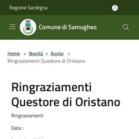
Salta al contenuto principale
Regione Sardegna
Comune di Samugheo
Home
>
Novità
>
Avvisi
>
Ringraziamenti Questore di Oristano
Ringraziamenti
Questore di Oristano
Ringraziamenti
Data :