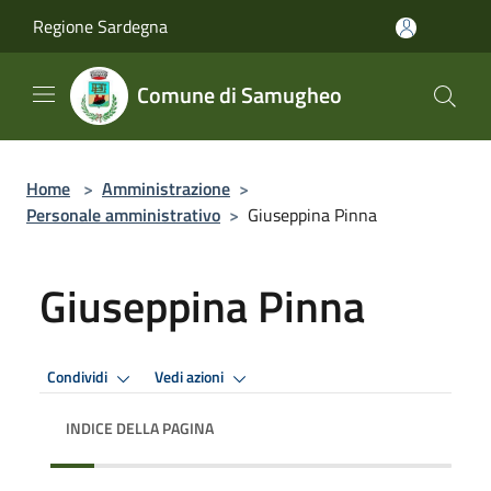
Salta al contenuto principale
Regione Sardegna
Comune di Samugheo
Home
>
Amministrazione
>
Personale amministrativo
>
Giuseppina Pinna
Giuseppina Pinna
Condividi
Vedi azioni
INDICE DELLA PAGINA