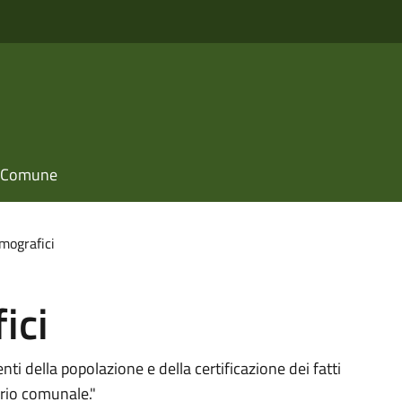
il Comune
emografici
ici
ti della popolazione e della certificazione dei fatti
torio comunale."