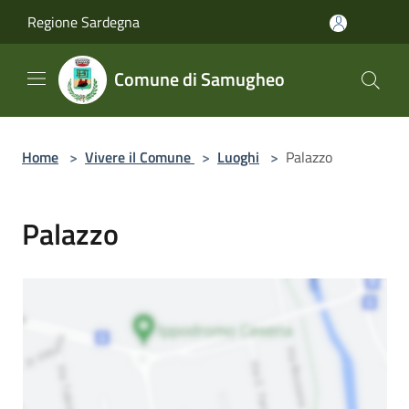
Salta al contenuto principale
Regione Sardegna
Comune di Samugheo
Home
>
Vivere il Comune
>
Luoghi
>
Palazzo
Palazzo