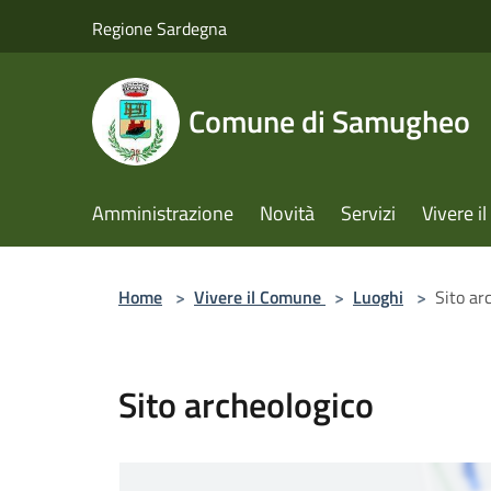
Salta al contenuto principale
Regione Sardegna
Comune di Samugheo
Amministrazione
Novità
Servizi
Vivere 
Home
>
Vivere il Comune
>
Luoghi
>
Sito ar
Sito archeologico