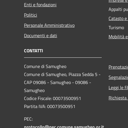
Enti e fondazioni
Appalti pu
Politici
Catasto e
Personale Amministrativo
Turismo
Documenti e dati
Mobilità e
CONTATTI
Comune di Samugheo
Prenotaz
Comune di Samugheo, Piazza Sedda 5 -
Segnalazi
CAP 09086 - Samugheo - 09086 -
Leggi le 
Samugheo
Richiesta
Codice Fiscale: 00073500951
Partita IVA: 00073500951
PEC:
protocollo@pec.comune.samugheo.or.it