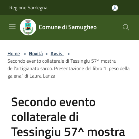
Salta al contenuto principale
Regione Sardegna
Comune di Samugheo
Home
>
Novità
>
Avvisi
>
Secondo evento collaterale di Tessingiu 57^ mostra
dell'artigianato sardo. Presentazione del libro "Il peso della
galena" di Laura Lanza
Secondo evento
collaterale di
Tessingiu 57^ mostra