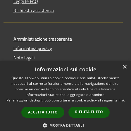
Leggi le FAQ
Richiesta assistenza
Amministrazione trasparente
Informativa privacy
Note legali
×
Dichiarazione di accessibilità
Informazioni sui cookie
Questo sito web utilizza cookie tecnici e assimilati strettamente
necessari al corretto funzionamento e alla navigazione del sito,
nonché un cookie tecnico analitico al solo fine di elaborare
informazioni statistiche, aggregate e anonime.
RSS
Copyright © 2026 • Comune di
Per maggiori dettagli, può consultare la cookie policy al seguente
link
Accessibilità
Samugheo • Powered by
Privacy
Municipium
Accesso
•
RIFIUTA TUTTO
ACCETTA TUTTO
Cookie
redazione
Mappa del sito
MOSTRA DETTAGLI