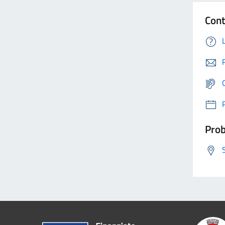
Cont
Prob