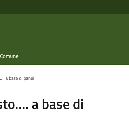
il Comune
. a base di pane!
to…. a base di