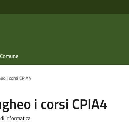
il Comune
o i corsi CPIA4
gheo i corsi CPIA4
e di informatica