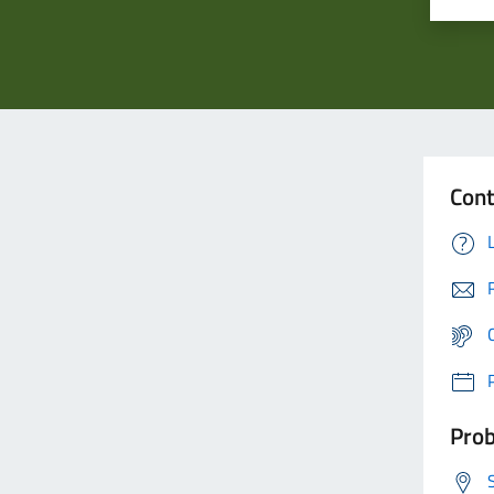
Cont
Prob