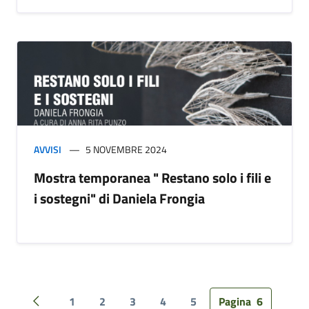
AVVISI
5 NOVEMBRE 2024
Mostra temporanea " Restano solo i fili e
i sostegni" di Daniela Frongia
1
2
3
4
5
Pagina
6
Pagina precedente