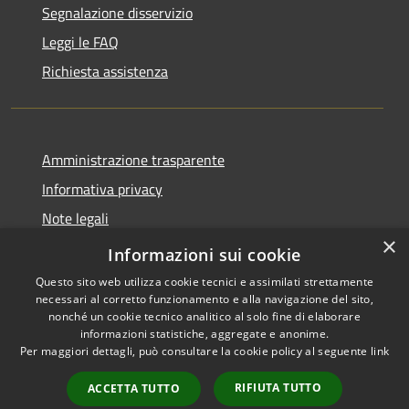
Segnalazione disservizio
Leggi le FAQ
Richiesta assistenza
Amministrazione trasparente
Informativa privacy
Note legali
×
Dichiarazione di accessibilità
Informazioni sui cookie
Questo sito web utilizza cookie tecnici e assimilati strettamente
necessari al corretto funzionamento e alla navigazione del sito,
nonché un cookie tecnico analitico al solo fine di elaborare
informazioni statistiche, aggregate e anonime.
RSS
Copyright © 2026 • Comune di
Per maggiori dettagli, può consultare la cookie policy al seguente
link
Accessibilità
Samugheo • Powered by
Privacy
Municipium
Accesso
•
RIFIUTA TUTTO
ACCETTA TUTTO
Cookie
redazione