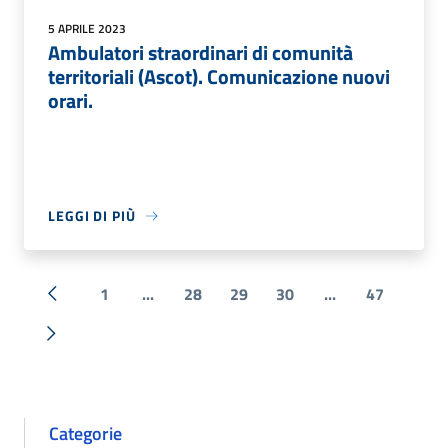
5 APRILE 2023
Ambulatori straordinari di comunità
territoriali (Ascot). Comunicazione nuovi
orari.
LEGGI DI PIÙ
1
...
28
29
30
...
47
« Precedente
Successiva »
Categorie