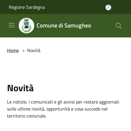
Salta al contenuto principale
Regione Sardegna
Comune di Samugheo
Home
>
Novità
Novità
Le notizie, i comunicati e gli avvisi per restare aggiornati
sulle ultime novità, opportunità e cosa succede nel
territorio comunale.